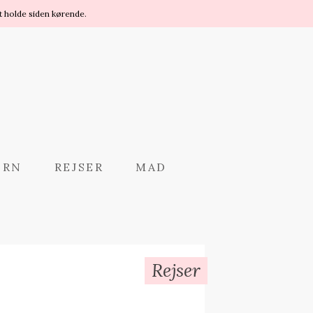
t holde siden kørende.
ØRN
REJSER
MAD
Rejser