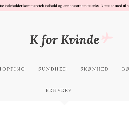
site indeholder kommercielt indhold og annoncørbetalte links. Dette er med til a
K for Kvinde
HOPPING
SUNDHED
SKØNHED
B
ERHVERV