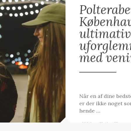
Polterabe
Københa
ultimativ
uforglemm
med veni
Når en af dine bedst
er der ikke noget so
hende …
af Malene Høgh
23. aug