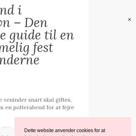
nd i
vn – Den
✕
e guide til en
elig fest
nderne
e veninder snart skal giftes,
m en polterabend for at fejre
ust 2024
0
Dette website anvender cookies for at